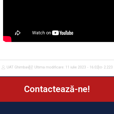
UAT Ghimbav
Ultima modificare:
11 iulie 2023 - 16:02
2.223
Contactează-ne!