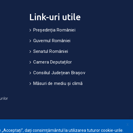
Link-uri utile
Președinția României
Guvernul României
Senatul României
Camera Deputaților
Consiliul Județean Brașov
Măsuri de mediu și climă
urilor
X
 „Acceptați”, dați consimțământul la utilizarea tuturor cookie-urile.