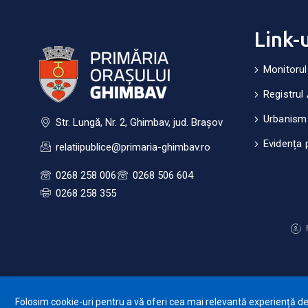
Link-
Monitorul
Registrul 
Urbanism
Str. Lungă, Nr. 2, Ghimbav, jud. Brașov
Evidența 
relatiipublice@primaria-ghimbav.ro
0268 258 006
0268 506 604
0268 258 355
Folosim cookie-uri pentru a vă oferi cea mai relevantă experiență de n