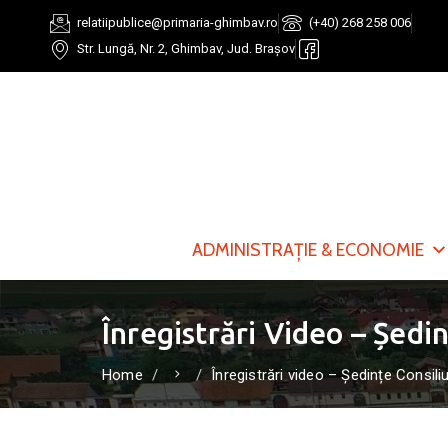
relatiipublice@primaria-ghimbav.ro
(+40) 268 258 006
Str. Lungă, Nr. 2, Ghimbav, Jud. Brașov
ADMINISTRAȚIE & ECONOMIE
Înregistrări Video – Ședin
Home
Înregistrări video – Ședințe Consili