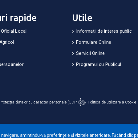
uri rapide
Utile
 Oficial Local
Informații de interes public
Agricol
Formulare Online
Servicii Online
persoanelor
Programul cu Publicul
Protecția datelor cu caracter personale (GDPR)
Politica de utilizare a Cookie-
avigare, amintindu-vă preferințele și vizitele anterioare. Făcând clic pe