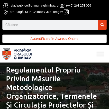
relatiipublice@primaria-ghimbav.ro
(+40) 268 258 006
Str. Lungă, Nr. 2, Ghimbav, Jud. Brașov
Autentificare în Avansis Online
Regulamentul Propriu
Privind Măsurile
Metodologice
Organizatorice, Termenele
Și Circulația Proiectelor Și