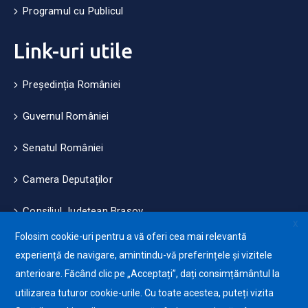
Programul cu Publicul
Link-uri utile
Președinția României
Guvernul României
Senatul României
Camera Deputaților
Consiliul Județean Brașov
X
Folosim cookie-uri pentru a vă oferi cea mai relevantă
Măsuri de mediu și climă
experiență de navigare, amintindu-vă preferințele și vizitele
anterioare. Făcând clic pe „Acceptați”, dați consimțământul la
Protecția datelor cu caracter personale (GDPR)
utilizarea tuturor cookie-urile. Cu toate acestea, puteți vizita
Politica de utilizare a Cookie-urilor