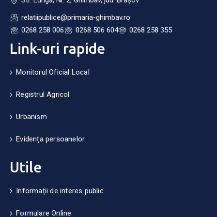
Str. Lungă, Nr. 2, Ghimbav, jud. Brașov
relatiipublice@primaria-ghimbav.ro
0268 258 006
0268 506 604
0268 258 355
Link-uri rapide
Monitorul Oficial Local
Registrul Agricol
Urbanism
Evidența persoanelor
Utile
Informații de interes public
Formulare Online