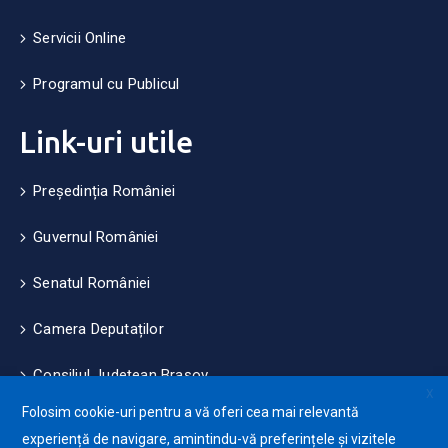
Servicii Online
Programul cu Publicul
Link-uri utile
Președinția României
Guvernul României
Senatul României
Camera Deputaților
Consiliul Județean Brașov
X
Folosim cookie-uri pentru a vă oferi cea mai relevantă
Măsuri de mediu și climă
experiență de navigare, amintindu-vă preferințele și vizitele