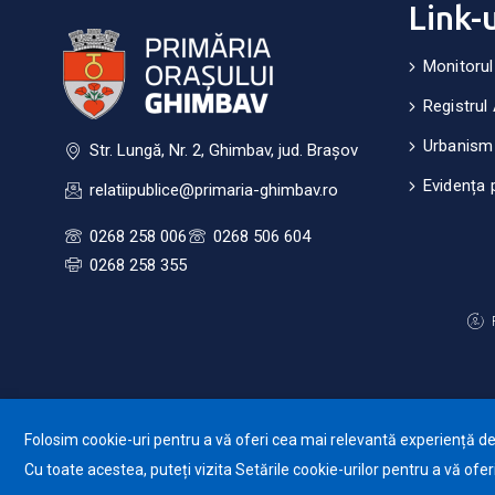
Link-
Monitorul
Registrul 
Urbanism
Str. Lungă, Nr. 2, Ghimbav, jud. Brașov
Evidența 
relatiipublice@primaria-ghimbav.ro
0268 258 006
0268 506 604
0268 258 355
Folosim cookie-uri pentru a vă oferi cea mai relevantă experiență de n
Cu toate acestea, puteți vizita Setările cookie-urilor pentru a vă of