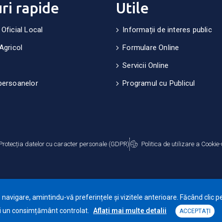
uri rapide
Utile
 Oficial Local
Informații de interes public
Agricol
Formulare Online
Servicii Online
persoanelor
Programul cu Publicul
Protecția datelor cu caracter personale (GDPR)
Politica de utilizare a Cookie-
avigare, amintindu-vă preferințele și vizitele anterioare. Făcând clic pe
Primăria Orașului Ghimbav © 2025. Toate drepturile rezervate.
eri un consimțământ controlat.
Aflați mai multe detalii
ACCEPTAȚI