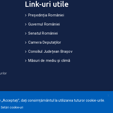
Link-uri utile
Președinția României
Guvernul României
Senatul României
Camera Deputaților
Consiliul Județean Brașov
Măsuri de mediu și climă
urilor
X
 „Acceptați”, dați consimțământul la utilizarea tuturor cookie-urile.
Setări cookie-uri