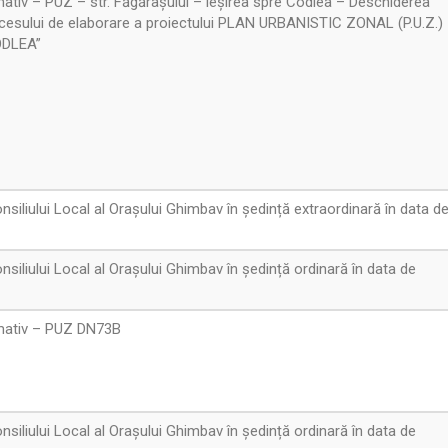
ativ – PUZ – str. Făgărașului – ieșirea spre Codlea – Deschiderea
ocesului de elaborare a proiectului PLAN URBANISTIC ZONAL (P.U.Z.)
ODLEA”
siliului Local al Orașului Ghimbav în ședință extraordinară în data d
siliului Local al Orașului Ghimbav în ședință ordinară în data de
rmativ – PUZ DN73B
siliului Local al Orașului Ghimbav în ședință ordinară în data de