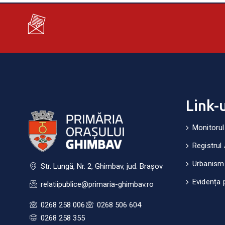
Link-
Monitorul
Registrul 
Urbanism
Str. Lungă, Nr. 2, Ghimbav, jud. Brașov
Evidența 
relatiipublice@primaria-ghimbav.ro
0268 258 006
0268 506 604
0268 258 355