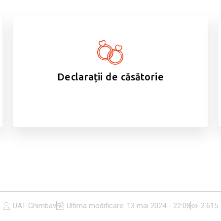
Declarații de căsătorie
UAT Ghimbav
Ultima modificare:
13 mai 2024 - 22:08
2.615