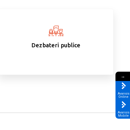
Dezbateri publice
→
Avansis
Online
Avansis
Mobile