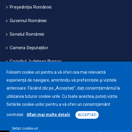
Președinția României
Guvernul României
Senatul României
Camera Deputaților
Consiliul Județean Brașov
X
Folosim cookie-uri pentru a vă oferi cea mai relevantă
Măsuri de mediu și climă
experiență de navigare, amintindu-vă preferințele și vizitele
anterioare. Făcând clic pe „Acceptați”, dați consimțământul la
Protecția datelor cu caracter personale (GDPR)
utilizarea tuturor cookie-urile. Cu toate acestea, puteți vizita
Politica de utilizare a Cookie-urilor
Setările cookie-urilor pentru a vă oferi un consimțământ
controlat.
Aflați mai multe detalii
ACCEPTAȚI
Primăria Orașului Ghimbav © 2025. Toate drepturile
Setări cookie-uri
Platformă software pentru declarații și eliberare de certificate online