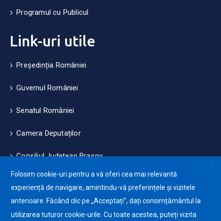
Programul cu Publicul
Link-uri utile
Președinția României
Guvernul României
Senatul României
Camera Deputaților
Consiliul Județean Brașov
X
Folosim cookie-uri pentru a vă oferi cea mai relevantă
Măsuri de mediu și climă
experiență de navigare, amintindu-vă preferințele și vizitele
anterioare. Făcând clic pe „Acceptați”, dați consimțământul la
Protecția datelor cu caracter personale (GDPR)
utilizarea tuturor cookie-urile. Cu toate acestea, puteți vizita
Politica de utilizare a Cookie-urilor