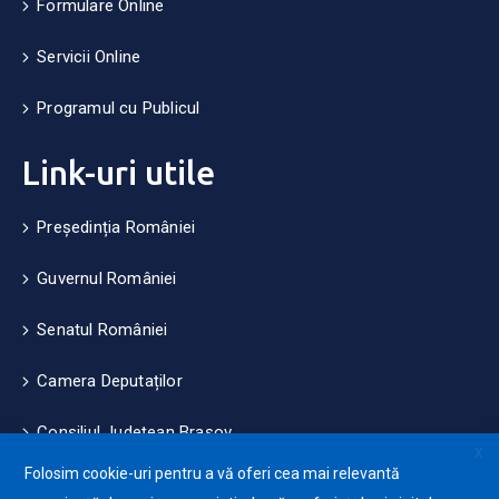
Formulare Online
Servicii Online
Programul cu Publicul
Link-uri utile
Președinția României
Guvernul României
Senatul României
Camera Deputaților
Consiliul Județean Brașov
X
Folosim cookie-uri pentru a vă oferi cea mai relevantă
Măsuri de mediu și climă