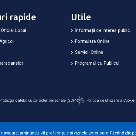
uri rapide
Utile
 Oficial Local
Informații de interes public
Agricol
Formulare Online
Servicii Online
persoanelor
Programul cu Publicul
Protecția datelor cu caracter personale (GDPR)
Politica de utilizare a Cookie-
avigare, amintindu-vă preferințele și vizitele anterioare. Făcând clic pe