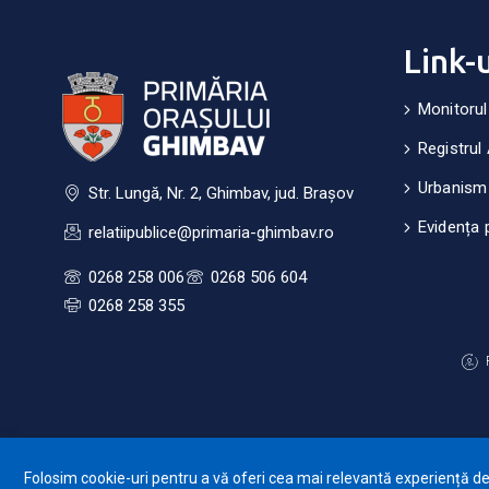
Link-
Monitorul
Registrul 
Urbanism
Str. Lungă, Nr. 2, Ghimbav, jud. Brașov
Evidența 
relatiipublice@primaria-ghimbav.ro
0268 258 006
0268 506 604
0268 258 355
Folosim cookie-uri pentru a vă oferi cea mai relevantă experiență de n