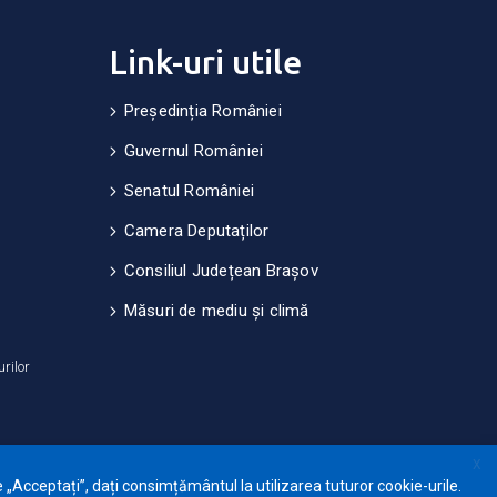
Link-uri utile
Președinția României
Guvernul României
Senatul României
Camera Deputaților
Consiliul Județean Brașov
Măsuri de mediu și climă
urilor
X
 „Acceptați”, dați consimțământul la utilizarea tuturor cookie-urile.