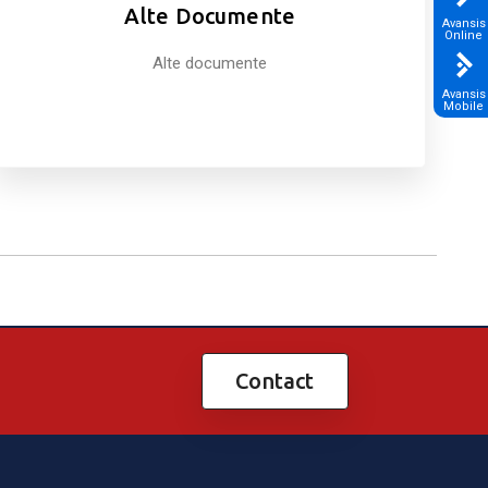
Alte Documente
Avansis
Online
Alte documente
Avansis
Mobile
Contact