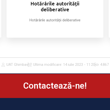
Hotărârile autorității
deliberative
Hotărârile autorității deliberative
UAT Ghimbav
Ultima modificare:
14 iulie 2023 - 11:20
4.867
Contactează-ne!