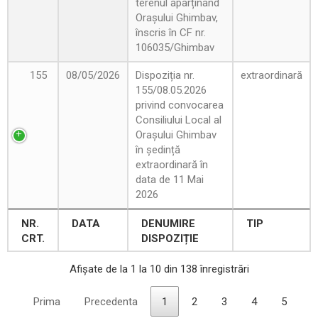
terenul aparținând
Orașului Ghimbav,
înscris în CF nr.
106035/Ghimbav
155
08/05/2026
Dispoziția nr.
extraordinară
155/08.05.2026
privind convocarea
Consiliului Local al
Orașului Ghimbav
în ședință
extraordinară în
data de 11 Mai
2026
NR.
DATA
DENUMIRE
TIP
CRT.
DISPOZIȚIE
Afișate de la 1 la 10 din 138 înregistrări
Prima
Precedenta
1
2
3
4
5