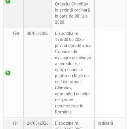
Orașului Ghimbav
în ședință ordinară
în data de 08 Iulie
2026
198
30/06/2026
Dispoziția nr.
198/30.06.2026
privind constituirea
Comisiei de
evaluare și selecție
a cererilor de
sprijin financiar
pentru unitățile de
cult din orașul
Ghimbav,
aparținând cultelor
religioase
recunoscute în
România
191
24/06/2026
Dispoziția nr.
ordinară