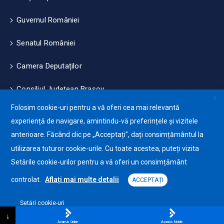
Guvernul României
Senatul României
Camera Deputaților
Consiliul Județean Brașov
X
Folosim cookie-uri pentru a vă oferi cea mai relevantă
Măsuri de mediu și climă
experiență de navigare, amintindu-vă preferințele și vizitele
anterioare. Făcând clic pe „Acceptați”, dați consimțământul la
Protecția datelor cu caracter personale (GDPR)
utilizarea tuturor cookie-urile. Cu toate acestea, puteți vizita
Politica de utilizare a Cookie-urilor
Setările cookie-urilor pentru a vă oferi un consimțământ
controlat.
Aflați mai multe detalii
ACCEPTAȚI
Setări cookie-uri
Primăria Orașului Ghimbav © 2025. Toate drepturile
Platformă software pentru declarații și eliberare de certificate online
rezervate.
↓
Avansis Online
Avansis Mobile