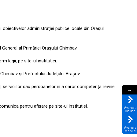
 obiectivelor administrației publice locale din Orașul
 General al Primăriei Orașului Ghimbav.
legii, pe site-ul instituției.
i Ghimbav și Prefectului Județului Brașov.
, serviciilor sau persoanelor în a căror competență revine
→
omunica pentru afișare pe site-ul instituției.
Avansis
Online
Avansis
Mobile