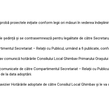
obă proiectele inițiate conform legii ori măsuri în vederea îndeplinirii
e ședință și se contrasemnează pentru legalitate de către Secretarul
entul Secretariat – Relații cu Publicul, urmând a fi publicate, conform 
imbav comunică hotărârile Consiliului Local Ghimbav Primarului Orașulu
comunicate de către Compartimentul Secretariat – Relații cu Publicul
 de la data adoptării.
 avizier Hotărârile adoptate de către Consiliul Local Ghimbav și le va c