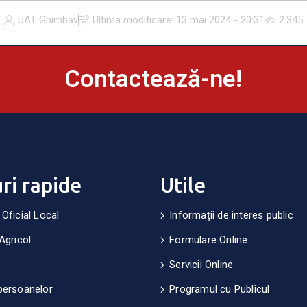
UAT Ghimbav
Ultima modificare:
13 mai 2024 - 20:31
2.345
Contactează-ne!
uri rapide
Utile
 Oficial Local
Informații de interes public
Agricol
Formulare Online
Servicii Online
persoanelor
Programul cu Publicul