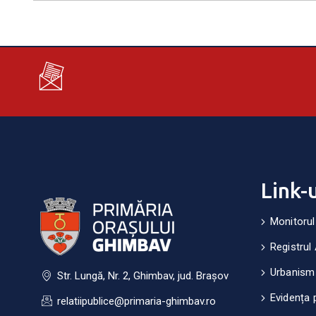
Link-
Monitorul
Registrul 
Urbanism
Str. Lungă, Nr. 2, Ghimbav, jud. Brașov
Evidența 
relatiipublice@primaria-ghimbav.ro