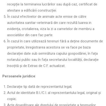
recepție la terminarea lucrărilor sau după caz, certificat de
atestare a edificării construcției.
În cazul efectivelor de animale acte emise de către
autoritatea sanitar-veterinară din care rezultă luarea in
evidența, crotalierea, viza la zi a carnetelor de membru a
asociatiilor din care fac parte.
În cazul în care utilizează terenuri fără a deține documente de
proprietate, înregistrarea acestora se va face pe baza
declarației date sub semnătura capului gospodăriei, în fața
notarului public sau în fața secretarului localității, declarație
însoțită și de Extras de C.F. actualizat.
Persoanele juridice
:
Declarație tip dată de reprezentantul legal;
Actul de identitate B.I./C.I. al reprezentantului legal, original și
copie;
Acte doveditoare ale dreptului de proprietate a terenurilor