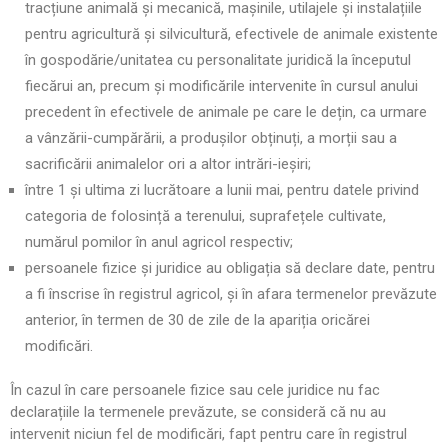
tracțiune animală și mecanică, mașinile, utilajele și instalațiile
pentru agricultură și silvicultură, efectivele de animale existente
în gospodărie/unitatea cu personalitate juridică la începutul
fiecărui an, precum și modificările intervenite în cursul anului
precedent în efectivele de animale pe care le dețin, ca urmare
a vânzării-cumpărării, a produșilor obținuți, a morții sau a
sacrificării animalelor ori a altor intrări-ieșiri;
între 1 și ultima zi lucrătoare a lunii mai, pentru datele privind
categoria de folosință a terenului, suprafețele cultivate,
numărul pomilor în anul agricol respectiv;
persoanele fizice și juridice au obligația să declare date, pentru
a fi înscrise în registrul agricol, și în afara termenelor prevăzute
anterior, în termen de 30 de zile de la apariția oricărei
modificări.
În cazul în care persoanele fizice sau cele juridice nu fac
declarațiile la termenele prevăzute, se consideră că nu au
intervenit niciun fel de modificări, fapt pentru care în registrul