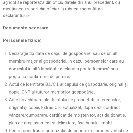
agricol se reportează din oficiu datele din anul precedent, cu
mențiunea «report din oficiu» la rubrica «semnătura
declarantului».
Documente necesare
:
Persoanele fizice
:
Declarație tip dată de capul de gospodăriei sau de un alt
membru major al gospodăriei. În cazul persoanelor care au
domiciliul în altă localitate declarația poate fi trimisă prin
poștă cu confirmare de primire;
Actul de identitate B.I./C.I. al capului de gospodărie, original și
copie, CNP al tuturor membrilor gospodăriei;
Acte doveditoare ale dreptului de proprietate a terenurilor,
original și copie, Extras C.F. actualizat, după caz: contract
vânzare/cumpărare, certificat de moștenitor, act de donație,
plan de amplasament si delimitare, fisa bunului imobil
Pentru constructii: autorizație de construire, proces verbal de