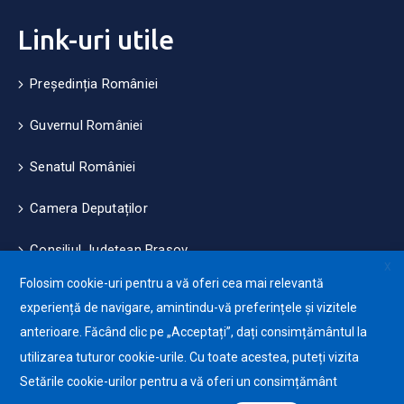
Link-uri utile
Președinția României
Guvernul României
Senatul României
Camera Deputaților
Consiliul Județean Brașov
X
Folosim cookie-uri pentru a vă oferi cea mai relevantă
Măsuri de mediu și climă
experiență de navigare, amintindu-vă preferințele și vizitele
anterioare. Făcând clic pe „Acceptați”, dați consimțământul la
Protecția datelor cu caracter personale (GDPR)
utilizarea tuturor cookie-urile. Cu toate acestea, puteți vizita
Politica de utilizare a Cookie-urilor
Setările cookie-urilor pentru a vă oferi un consimțământ