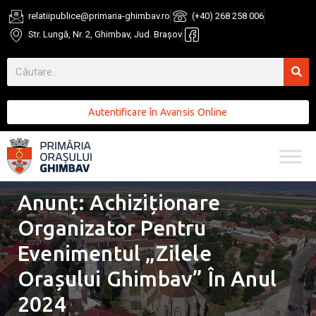
relatiipublice@primaria-ghimbav.ro
(+40) 268 258 006
Str. Lungă, Nr. 2, Ghimbav, Jud. Brașov
Autentificare în Avansis Online
Anunț: Achiziționare
Organizator Pentru
Evenimentul „Zilele
Orașului Ghimbav” În Anul
2024