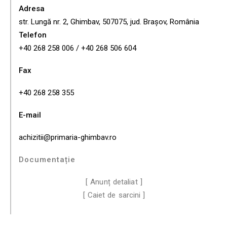
Adresa
str. Lungă nr. 2, Ghimbav, 507075, jud. Brașov, România
Telefon
+40 268 258 006 / +40 268 506 604
Fax
+40 268 258 355
E-mail
achizitii@primaria-ghimbav.ro
Documentație
[ Anunț detaliat ]
[ Caiet de sarcini ]