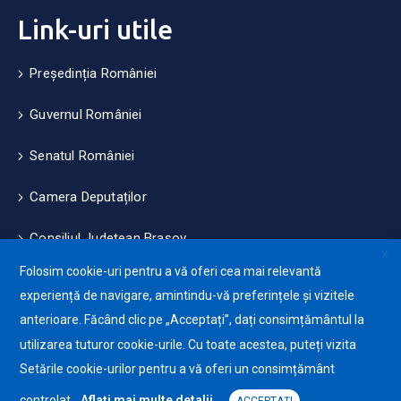
Link-uri utile
Președinția României
Guvernul României
Senatul României
Camera Deputaților
Consiliul Județean Brașov
X
Folosim cookie-uri pentru a vă oferi cea mai relevantă
Măsuri de mediu și climă
experiență de navigare, amintindu-vă preferințele și vizitele
anterioare. Făcând clic pe „Acceptați”, dați consimțământul la
Protecția datelor cu caracter personale (GDPR)
utilizarea tuturor cookie-urile. Cu toate acestea, puteți vizita
Politica de utilizare a Cookie-urilor
Setările cookie-urilor pentru a vă oferi un consimțământ
controlat.
Aflați mai multe detalii