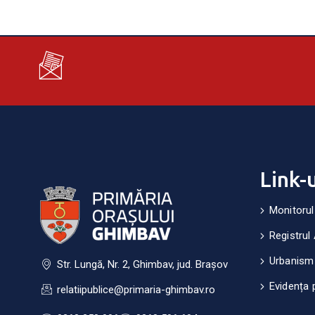
Link-
Monitorul
Registrul 
Urbanism
Str. Lungă, Nr. 2, Ghimbav, jud. Brașov
Evidența 
relatiipublice@primaria-ghimbav.ro