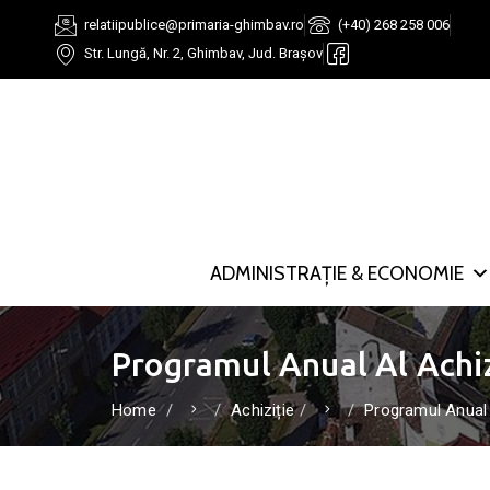
relatiipublice@primaria-ghimbav.ro
(+40) 268 258 006
Str. Lungă, Nr. 2, Ghimbav, Jud. Brașov
ADMINISTRAȚIE & ECONOMIE
Programul Anual Al Achiz
Home
Achiziție
Programul Anual a