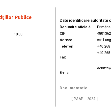
țiilor Publice
Date identificare autoritate
Denumire oficială
Primăria
CIF
4801362
10:00
Adresa
str. Lun
Telefon
+40 268 
+40 268
Fax
achiziti
E-mail
Documentație
[ PAAP - 2024 ]