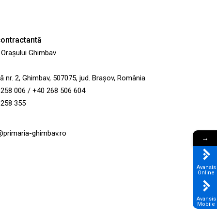
 contractantă
 Orașului Ghimbav
gă nr. 2, Ghimbav, 507075, jud. Brașov, România
258 006 / +40 268 506 604
 258 355
i@primaria-ghimbav.ro
→
Avansis
Online
Avansis
Mobile