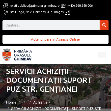
relatiipublice@primaria-ghimbav.ro
(+40) 268 258 006
Str. Lungă, Nr. 2, Ghimbav, Jud. Brașov
Autentificare în Avansis Online
SERVICII ACHIZIȚII
DOCUMENTAȚII SUPORT
PUZ STR. GENȚIANEI
Home
Achiziție
SERVICII ACHIZIȚII DOCUMENTAȚII SUPORT PUZ STR.