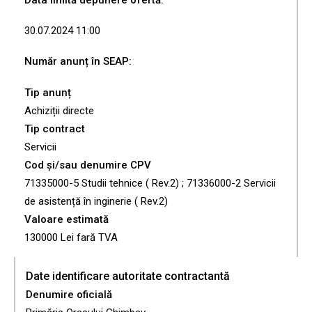
Data limită depunere ofertă:
30.07.2024 11:00
Număr anunț în SEAP:
Tip anunț
Achiziții directe
Tip contract
Servicii
Cod și/sau denumire CPV
71335000-5 Studii tehnice ( Rev.2) ; 71336000-2 Servicii
de asistență în inginerie ( Rev.2)
Valoare estimată
130000 Lei fară TVA
Date identificare autoritate contractantă
Denumire oficială