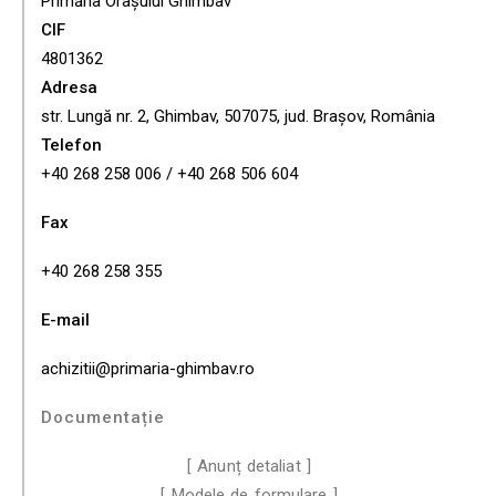
Primăria Orașului Ghimbav
CIF
4801362
Adresa
str. Lungă nr. 2, Ghimbav, 507075, jud. Brașov, România
Telefon
+40 268 258 006 / +40 268 506 604
Fax
+40 268 258 355
E-mail
achizitii@primaria-ghimbav.ro
Documentație
[ Anunț detaliat ]
[ Modele de formulare ]