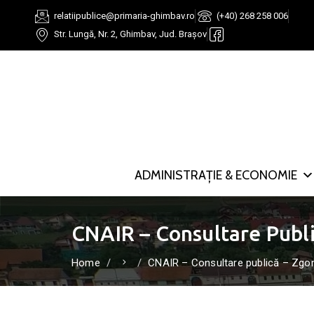
relatiipublice@primaria-ghimbav.ro
(+40) 268 258 006
Str. Lungă, Nr. 2, Ghimbav, Jud. Brașov
ADMINISTRAȚIE & ECONOMIE
CNAIR – Consultare Publ
Home
CNAIR – Consultare publică – Zgom