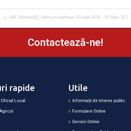
UAT Ghimbav
Ultima modificare:
02 iulie 2026 - 10:56
207
Contactează-ne!
uri rapide
Utile
 Oficial Local
Informații de interes public
Agricol
Formulare Online
Servicii Online