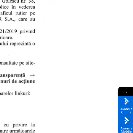
→
Avansis
Online
Avansis
Mobile