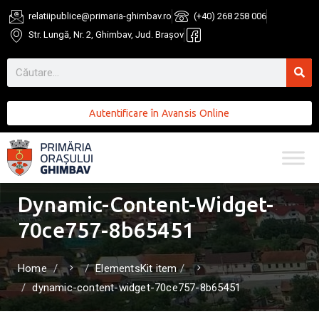
relatiipublice@primaria-ghimbav.ro
(+40) 268 258 006
Str. Lungă, Nr. 2, Ghimbav, Jud. Brașov
Autentificare în Avansis Online
Dynamic-Content-Widget-
70ce757-8b65451
Home
ElementsKit item
dynamic-content-widget-70ce757-8b65451