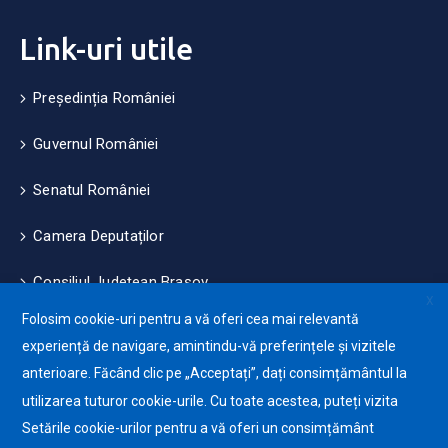
Link-uri utile
Președinția României
Guvernul României
Senatul României
Camera Deputaților
Consiliul Județean Brașov
X
Folosim cookie-uri pentru a vă oferi cea mai relevantă
Măsuri de mediu și climă
experiență de navigare, amintindu-vă preferințele și vizitele
anterioare. Făcând clic pe „Acceptați”, dați consimțământul la
Protecția datelor cu caracter personale (GDPR)
utilizarea tuturor cookie-urile. Cu toate acestea, puteți vizita
Politica de utilizare a Cookie-urilor
Setările cookie-urilor pentru a vă oferi un consimțământ