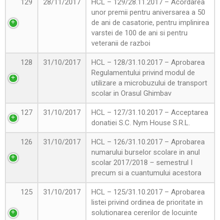
129
28/11/2017
HCL – 129/28.11.2017 – Acordarea
unor premii pentru aniversarea a 50
de ani de casatorie, pentru implinirea
varstei de 100 de ani si pentru
veteranii de razboi
128
31/10/2017
HCL – 128/31.10.2017 – Aprobarea
Regulamentului privind modul de
utilizare a microbuzului de transport
scolar in Orasul Ghimbav
127
31/10/2017
HCL – 127/31.10.2017 – Acceptarea
donatiei S.C. Nym House S.R.L.
126
31/10/2017
HCL – 126/31.10.2017 – Aprobarea
numarului burselor scolare in anul
scolar 2017/2018 – semestrul I
precum si a cuantumului acestora
125
31/10/2017
HCL – 125/31.10.2017 – Aprobarea
listei privind ordinea de prioritate in
solutionarea cererilor de locuinte