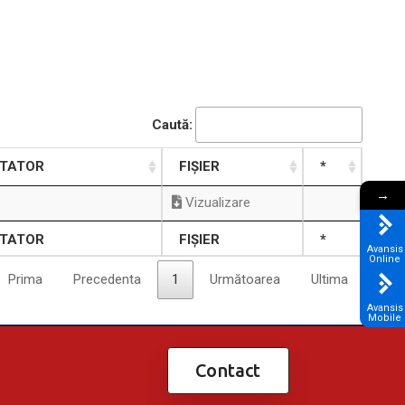
Caută:
STATOR
FIȘIER
*
→
Vizualizare
STATOR
FIȘIER
*
Avansis
Online
Prima
Precedenta
1
Următoarea
Ultima
Avansis
Mobile
Contact