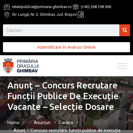
relatiipublice@primaria-ghimbav.ro
(+40) 268 258 006
Str. Lungă, Nr. 2, Ghimbav, Jud. Brașov
Autentificare în Avansis Online
Anunț – Concurs Recrutare
Funcții Publice De Execuție
Vacante – Selecție Dosare
Home
Anunțuri
Cariera
Anunț – Concurs recrutare funcții publice de execuție