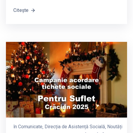
Citește
în
Comunicate
‚
Direcția de Asistență Socială
‚
Noutăți