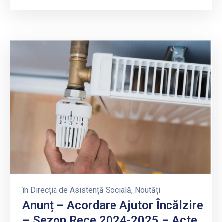
în
Direcția de Asistență Socială
‚
Noutăți
Anunț – Acordare Ajutor Încălzire
– Sezon Rece 2024-2025 – Acte