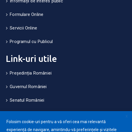
Informații de interes public
Formulare Online
Servicii Online
Programul cu Publicul
Link-uri utile
Președinția României
Guvernul României
Senatul României
Camera Deputaților
X
Folosim cookie-uri pentru a vă oferi cea mai relevantă
Consiliul Județean Brașov
experiență de navigare, amintindu-vă preferințele și vizitele