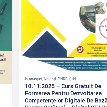
în
Anunțuri
‚
Noutăți
‚
PNRR
‚
Știri
10.11.2025 – Curs Gratuit De
Formarea Pentru Dezvoltarea
Competențelor Digitale De Baz