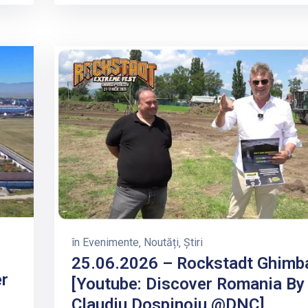
în
Evenimente
‚
Noutăți
‚
Știri
25.06.2026 – Rockstadt Ghimb
er
[Youtube: Discover Romania By
Claudiu Dospinoiu @DNC]