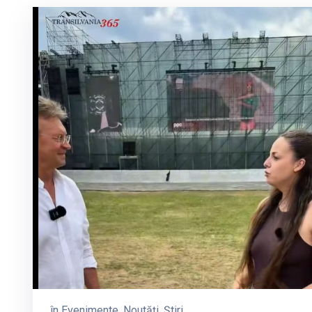
în
Evenimente
‚
Noutăți
‚
Știri