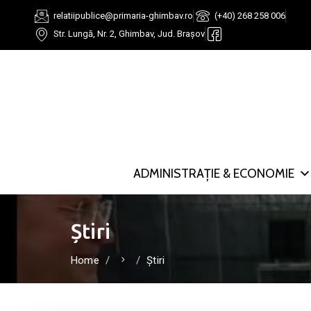
relatiipublice@primaria-ghimbav.ro
(+40) 268 258 006
Str. Lungă, Nr. 2, Ghimbav, Jud. Brașov
ADMINISTRAȚIE & ECONOMIE
Știri
Home
Știri