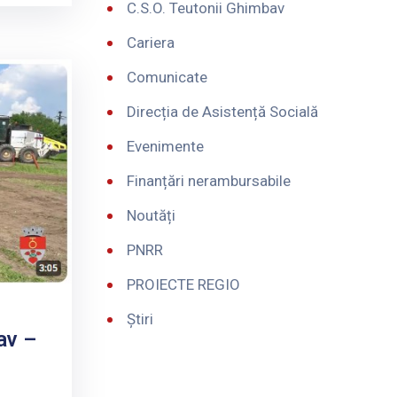
C.S.O. Teutonii Ghimbav
Cariera
Comunicate
Direcția de Asistență Socială
Evenimente
Finanțări nerambursabile
Noutăți
PNRR
PROIECTE REGIO
Știri
av –