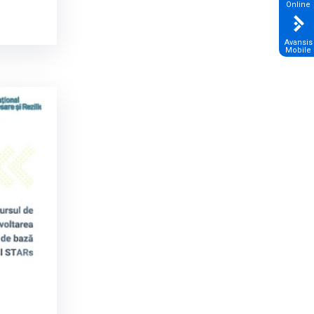
Online
Avansis
Mobile