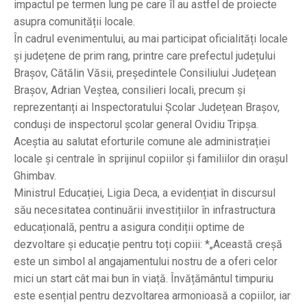
impactul pe termen lung pe care îl au astfel de proiecte
asupra comunității locale.
În cadrul evenimentului, au mai participat oficialități locale
și județene de prim rang, printre care prefectul județului
Brașov, Cătălin Văsii, președintele Consiliului Județean
Brașov, Adrian Veștea, consilieri locali, precum și
reprezentanți ai Inspectoratului Școlar Județean Brașov,
conduși de inspectorul școlar general Ovidiu Tripșa.
Aceștia au salutat eforturile comune ale administrației
locale și centrale în sprijinul copiilor și familiilor din orașul
Ghimbav.
Ministrul Educației, Ligia Deca, a evidențiat în discursul
său necesitatea continuării investițiilor în infrastructura
educațională, pentru a asigura condiții optime de
dezvoltare și educație pentru toți copiii: *„Această creșă
este un simbol al angajamentului nostru de a oferi celor
mici un start cât mai bun în viață. Învățământul timpuriu
este esențial pentru dezvoltarea armonioasă a copiilor, iar