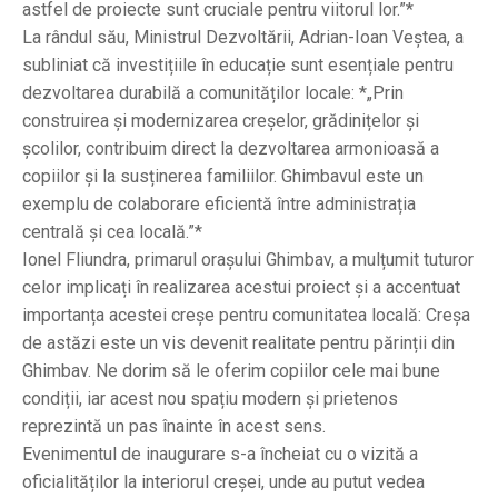
astfel de proiecte sunt cruciale pentru viitorul lor.”*
La rândul său, Ministrul Dezvoltării, Adrian-Ioan Veștea, a
subliniat că investițiile în educație sunt esențiale pentru
dezvoltarea durabilă a comunităților locale: *„Prin
construirea și modernizarea creșelor, grădinițelor și
școlilor, contribuim direct la dezvoltarea armonioasă a
copiilor și la susținerea familiilor. Ghimbavul este un
exemplu de colaborare eficientă între administrația
centrală și cea locală.”*
Ionel Fliundra, primarul orașului Ghimbav, a mulțumit tuturor
celor implicați în realizarea acestui proiect și a accentuat
importanța acestei creșe pentru comunitatea locală: Creșa
de astăzi este un vis devenit realitate pentru părinții din
Ghimbav. Ne dorim să le oferim copiilor cele mai bune
condiții, iar acest nou spațiu modern și prietenos
reprezintă un pas înainte în acest sens.
Evenimentul de inaugurare s-a încheiat cu o vizită a
oficialităților la interiorul creșei, unde au putut vedea