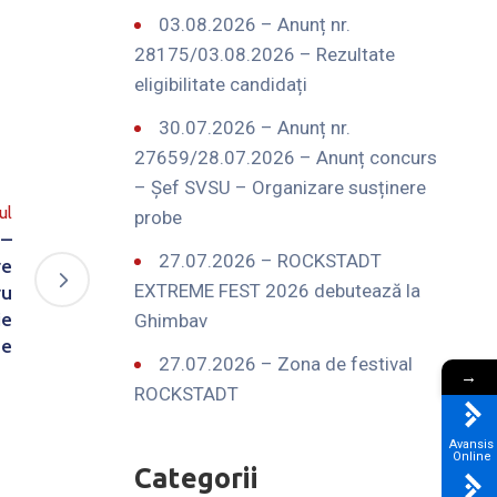
03.08.2026 – Anunț nr.
28175/03.08.2026 – Rezultate
eligibilitate candidați
30.07.2026 – Anunț nr.
27659/28.07.2026 – Anunț concurs
– Șef SVSU – Organizare susținere
ul
probe
 –
27.07.2026 – ROCKSTADT
re
EXTREME FEST 2026 debutează la
ru
ie
Ghimbav
te
27.07.2026 – Zona de festival
→
ROCKSTADT
Avansis
Online
Categorii