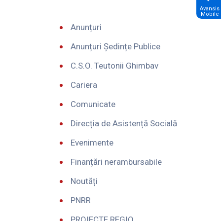
Avansis
Mobile
Anunțuri
Anunțuri Ședințe Publice
C.S.O. Teutonii Ghimbav
Cariera
Comunicate
Direcția de Asistență Socială
Evenimente
Finanțări nerambursabile
Noutăți
PNRR
PROIECTE REGIO