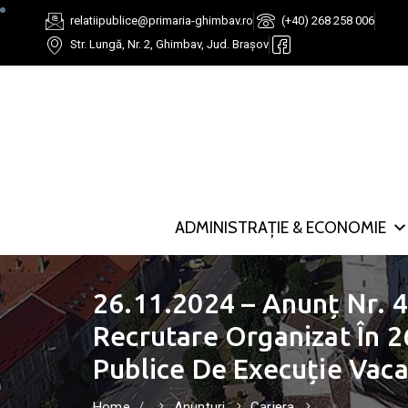
relatiipublice@primaria-ghimbav.ro
(+40) 268 258 006
Str. Lungă, Nr. 2, Ghimbav, Jud. Brașov
ADMINISTRAȚIE & ECONOMIE
26.11.2024 – Anunț Nr. 
Recrutare Organizat În 2
Publice De Execuție Vac
Home
Anunțuri
Cariera