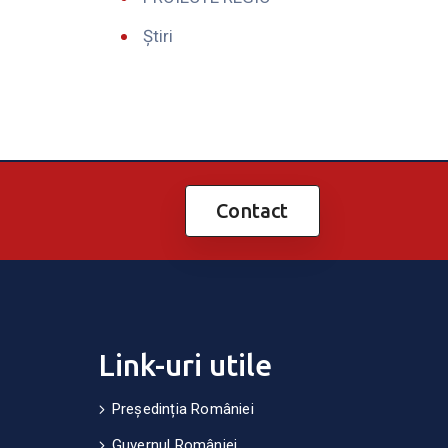
Știri
Contact
Link-uri utile
Președinția României
Guvernul României