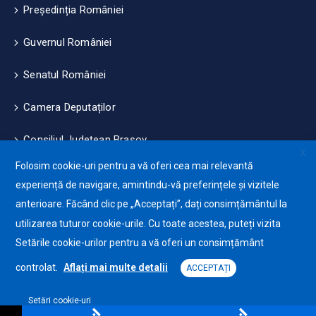
Președinția României
Guvernul României
Senatul României
Camera Deputaților
Consiliul Județean Brașov
X
Folosim cookie-uri pentru a vă oferi cea mai relevantă
Măsuri de mediu și climă
experiență de navigare, amintindu-vă preferințele și vizitele
anterioare. Făcând clic pe „Acceptați”, dați consimțământul la
Protecția datelor cu caracter personale (GDPR)
utilizarea tuturor cookie-urile. Cu toate acestea, puteți vizita
Politica de utilizare a Cookie-urilor
Setările cookie-urilor pentru a vă oferi un consimțământ
controlat.
Aflați mai multe detalii
ACCEPTAȚI
Setări cookie-uri
Primăria Orașului Ghimbav © 2025. Toate drepturile
Platformă software pentru declarații și eliberare de certificate online
rezervate.