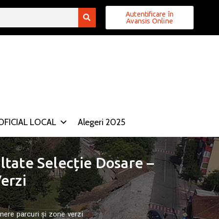
Autentificare în
Avansis Online
FICIAL LOCAL
Alegeri 2025
tate Selecție Dosare –
Verzi
nere parcuri și zone verzi