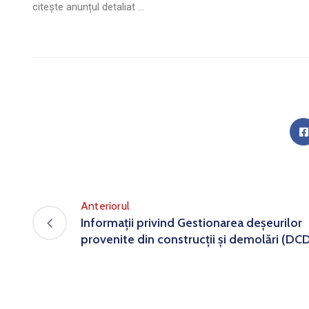
citește anunțul detaliat …
Anteriorul
Informații privind Gestionarea deșeurilor
provenite din construcții și demolări (DC