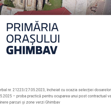
bal nr. 21223/27.05.2023, încheiat cu ocazia selecției dosarelo
.05.2025 – proba practică pentru ocuparea unui post contractual v
eținere parcuri și zone verzi Ghimbav