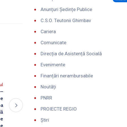
Anunțuri Ședințe Publice
C.S.O. Teutonii Ghimbav
Cariera
Comunicate
Direcția de Asistență Socială
Evenimente
Finanțări nerambursabile
ul
Noutăți
 –
PNRR
de
ba
PROIECTE REGIO
dă
de
Știri
te