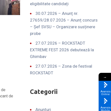
eligibilitate candidați
30.07.2026 – Anunț nr.
27659/28.07.2026 – Anunț concurs
– Șef SVSU – Organizare susținere
probe
27.07.2026 – ROCKSTADT
EXTREME FEST 2026 debutează la
Ghimbav
27.07.2026 – Zona de festival
ROCKSTADT
→
r de
Categorii
Avansis
Online
acant de
Avansis
Anunțuri
Mobile