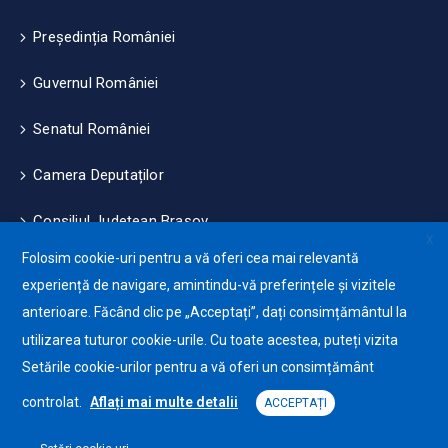
Președinția României
Guvernul României
Senatul României
Camera Deputaților
Consiliul Județean Brașov
X
Folosim cookie-uri pentru a vă oferi cea mai relevantă
Măsuri de mediu și climă
experiență de navigare, amintindu-vă preferințele și vizitele
anterioare. Făcând clic pe „Acceptați”, dați consimțământul la
Protecția datelor cu caracter personale (GDPR)
utilizarea tuturor cookie-urile. Cu toate acestea, puteți vizita
Politica de utilizare a Cookie-urilor
Setările cookie-urilor pentru a vă oferi un consimțământ
controlat.
Aflați mai multe detalii
ACCEPTAȚI