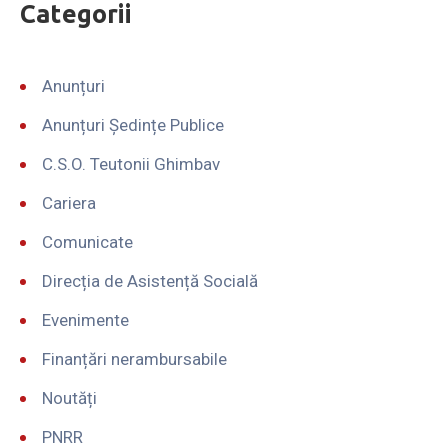
Categorii
Anunțuri
Anunțuri Ședințe Publice
C.S.O. Teutonii Ghimbav
Cariera
Comunicate
Direcția de Asistență Socială
Evenimente
Finanțări nerambursabile
Noutăți
PNRR