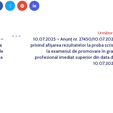
Următor
 –
10.07.2025 – Anunț nr. 27450/10.07.20
a
privind afișarea rezultatelor la proba scri
de
la examenul de promovare în gr
ea
profesional imediat superior din data 
10.07.20