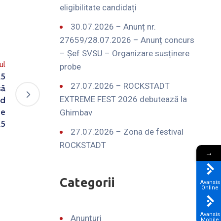
eligibilitate candidați
30.07.2026 – Anunț nr.
27659/28.07.2026 – Anunț concurs
– Șef SVSU – Organizare susținere
ul
probe
25
27.07.2026 – ROCKSTADT
să
EXTREME FEST 2026 debutează la
ad
de
Ghimbav
25
27.07.2026 – Zona de festival
ROCKSTADT
→
Categorii
Avansis
Online
Avansis
Anunțuri
Mobile