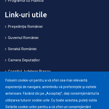
Programul cu Publicul
Link-uri utile
Președinția României
Guvernul României
Senatul României
Camera Deputaților
Consiliul Județean Brașov
X
Folosim cookie-uri pentru a vă oferi cea mai relevantă
Măsuri de mediu și climă
experiență de navigare, amintindu-vă preferințele și vizitele
anterioare. Făcând clic pe „Acceptați”, dați consimțământul la
Protecția datelor cu caracter personale (GDPR)
utilizarea tuturor cookie-urile. Cu toate acestea, puteți vizita
Politica de utilizare a Cookie-urilor
Setările cookie-urilor pentru a vă oferi un consimțământ