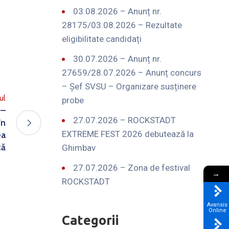
03.08.2026 – Anunț nr.
28175/03.08.2026 – Rezultate
eligibilitate candidați
30.07.2026 – Anunț nr.
27659/28.07.2026 – Anunț concurs
– Șef SVSU – Organizare susținere
ul
probe
 –
27.07.2026 – ROCKSTADT
în
EXTREME FEST 2026 debutează la
ea
tă
Ghimbav
27.07.2026 – Zona de festival
→
ROCKSTADT
Avansis
Online
Categorii