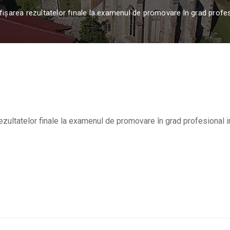
fișarea rezultatelor finale la examenul de promovare în grad profes
ezultatelor finale la examenul de promovare în grad profesional 