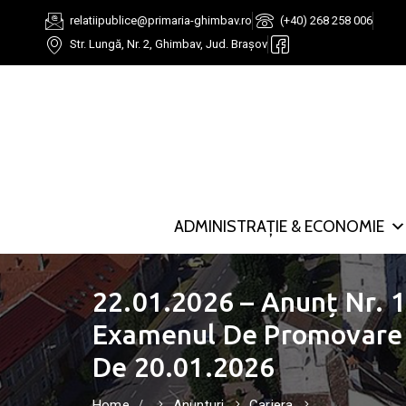
relatiipublice@primaria-ghimbav.ro
(+40) 268 258 006
Str. Lungă, Nr. 2, Ghimbav, Jud. Brașov
ADMINISTRAȚIE & ECONOMIE
22.01.2026 – Anunț Nr. 1
Examenul De Promovare Î
De 20.01.2026
Home
Anunțuri
Cariera