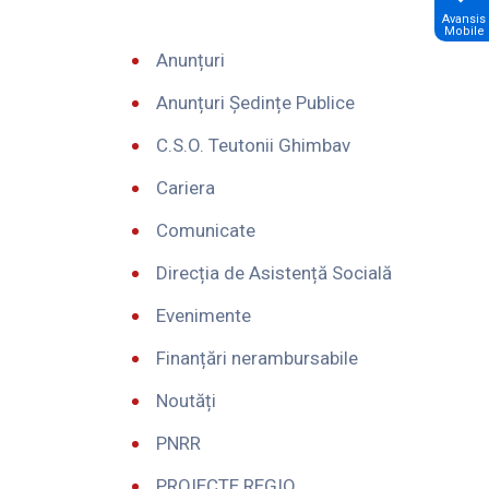
Avansis
Mobile
Anunțuri
Anunțuri Ședințe Publice
C.S.O. Teutonii Ghimbav
Cariera
Comunicate
Direcția de Asistență Socială
Evenimente
Finanțări nerambursabile
Noutăți
PNRR
PROIECTE REGIO