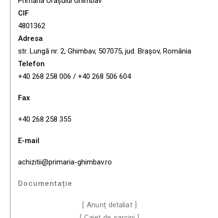
Primăria Orașului Ghimbav
CIF
4801362
Adresa
str. Lungă nr. 2, Ghimbav, 507075, jud. Brașov, România
Telefon
+40 268 258 006 / +40 268 506 604
Fax
+40 268 258 355
E-mail
achizitii@primaria-ghimbav.ro
Documentație
[ Anunț detaliat ]
[ Caiet de sarcini ]