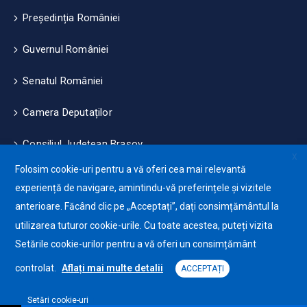
Președinția României
Guvernul României
Senatul României
Camera Deputaților
Consiliul Județean Brașov
X
Folosim cookie-uri pentru a vă oferi cea mai relevantă
Măsuri de mediu și climă
experiență de navigare, amintindu-vă preferințele și vizitele
anterioare. Făcând clic pe „Acceptați”, dați consimțământul la
Protecția datelor cu caracter personale (GDPR)
utilizarea tuturor cookie-urile. Cu toate acestea, puteți vizita
Politica de utilizare a Cookie-urilor
Setările cookie-urilor pentru a vă oferi un consimțământ
controlat.
Aflați mai multe detalii
ACCEPTAȚI
Setări cookie-uri
Primăria Orașului Ghimbav © 2025. Toate drepturile
Platformă software pentru declarații și eliberare de certificate online