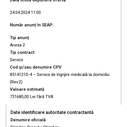
Data limită depunere ofertă:
24.04.2024 11:00
Număr anunț în SEAP:
Tip anunț
Anexa 2
Tip contract
Servicii
Cod și/sau denumire CPV
85141210-4 – Servicii de îngrijire medicală la domiciliu
(Rev.2)
Valoare estimată
731680,00 Lei fără TVA
Date identificare autoritate contractantă
Denumire oficială