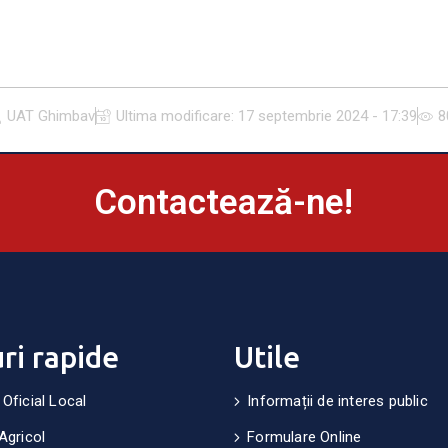
UAT Ghimbav
Ultima modificare:
17 septembrie 2024 - 17:39
8
Contactează-ne!
uri rapide
Utile
 Oficial Local
Informații de interes public
Agricol
Formulare Online