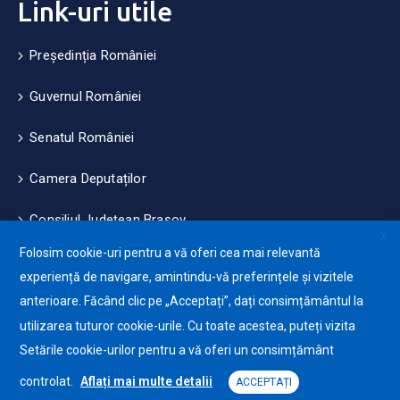
Link-uri utile
Președinția României
Guvernul României
Senatul României
Camera Deputaților
Consiliul Județean Brașov
X
Folosim cookie-uri pentru a vă oferi cea mai relevantă
Măsuri de mediu și climă
experiență de navigare, amintindu-vă preferințele și vizitele
anterioare. Făcând clic pe „Acceptați”, dați consimțământul la
Protecția datelor cu caracter personale (GDPR)
utilizarea tuturor cookie-urile. Cu toate acestea, puteți vizita
Politica de utilizare a Cookie-urilor
Setările cookie-urilor pentru a vă oferi un consimțământ
controlat.
Aflați mai multe detalii
ACCEPTAȚI