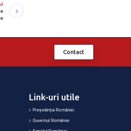
ul
de
re
Contact
Link-uri utile
Președinția României
Guvernul României