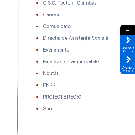
C.S.O. Teutonii Ghimbav
Cariera
Comunicate
→
Direcția de Asistență Socială
Avansis
Evenimente
Online
Finanțări nerambursabile
Avansis
Mobile
Noutăți
PNRR
PROIECTE REGIO
Știri