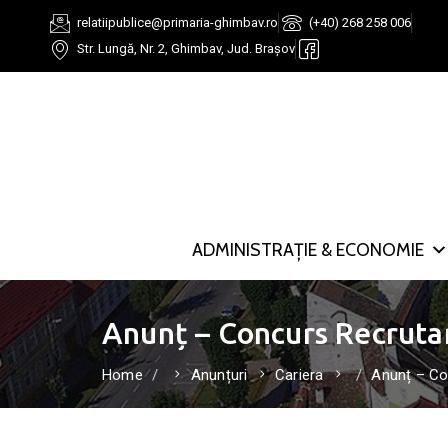
relatiipublice@primaria-ghimbav.ro
(+40) 268 258 006
Str. Lungă, Nr. 2, Ghimbav, Jud. Brașov
ADMINISTRAȚIE & ECONOMIE
Anunț – Concurs Recrutar
Home
Anunțuri
Cariera
Anunț – Con