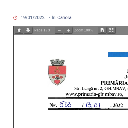
19/01/2022
- În
Cariera
Page
1
/
3
Zoom
100%