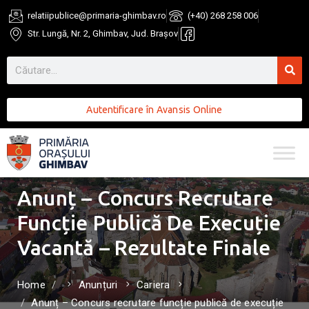
relatiipublice@primaria-ghimbav.ro
(+40) 268 258 006
Str. Lungă, Nr. 2, Ghimbav, Jud. Brașov
Autentificare în Avansis Online
Anunț – Concurs Recrutare
Funcție Publică De Execuție
Vacantă – Rezultate Finale
Home
Anunțuri
Cariera
Anunț – Concurs recrutare funcție publică de execuție