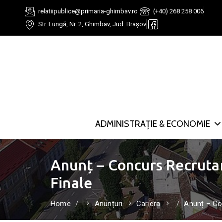
relatiipublice@primaria-ghimbav.ro
(+40) 268 258 006
Str. Lungă, Nr. 2, Ghimbav, Jud. Brașov
ADMINISTRAȚIE & ECONOMIE
Anunț – Concurs Recrutar
Finale
Home
Anunțuri
Cariera
Anunț – Con