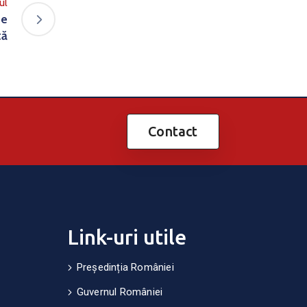
ul
de
tă
Contact
Link-uri utile
Președinția României
Guvernul României