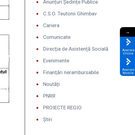
Anunțuri Ședințe Publice
C.S.O. Teutonii Ghimbav
Cariera
→
Comunicate
Direcția de Asistență Socială
Avansis
Online
Evenimente
Avansis
Finanțări nerambursabile
Mobile
Noutăți
PNRR
PROIECTE REGIO
Știri