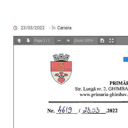
23/03/2022
- În
Cariera
Page
1
/
1
Zoom
100%