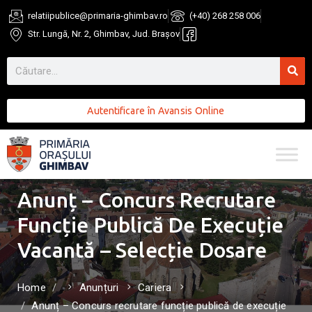
relatiipublice@primaria-ghimbav.ro
(+40) 268 258 006
Str. Lungă, Nr. 2, Ghimbav, Jud. Brașov
Autentificare în Avansis Online
Anunț – Concurs Recrutare
Funcție Publică De Execuție
Vacantă – Selecție Dosare
Home
Anunțuri
Cariera
Anunț – Concurs recrutare funcție publică de execuție