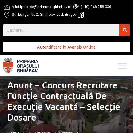
relatiipublice@primaria-ghimbav.ro
(+40) 268 258 006
Str. Lungă, Nr. 2, Ghimbav, Jud. Brașov
Autentificare în Avansis Online
Anunț – Concurs Recrutare
Funcție Contractuală De
Execuție Vacantă – Selecție
Dosare