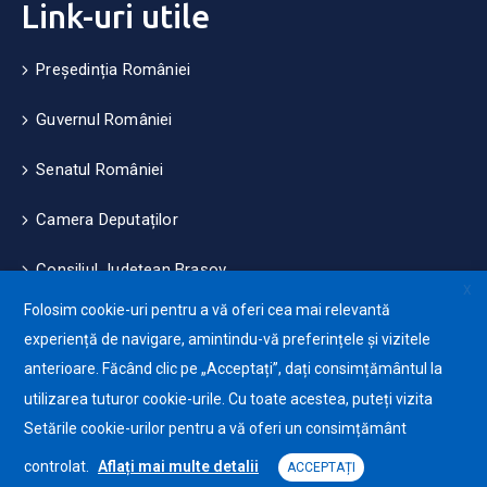
Link-uri utile
Președinția României
Guvernul României
Senatul României
Camera Deputaților
Consiliul Județean Brașov
X
Folosim cookie-uri pentru a vă oferi cea mai relevantă
Măsuri de mediu și climă
experiență de navigare, amintindu-vă preferințele și vizitele
anterioare. Făcând clic pe „Acceptați”, dați consimțământul la
Protecția datelor cu caracter personale (GDPR)
utilizarea tuturor cookie-urile. Cu toate acestea, puteți vizita
Politica de utilizare a Cookie-urilor
Setările cookie-urilor pentru a vă oferi un consimțământ
controlat.
Aflați mai multe detalii
ACCEPTAȚI