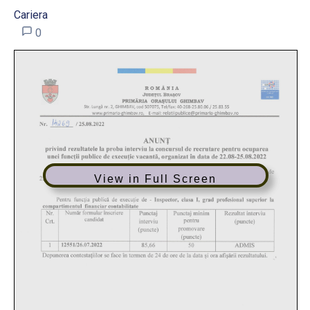
Cariera
0
View in Full Screen