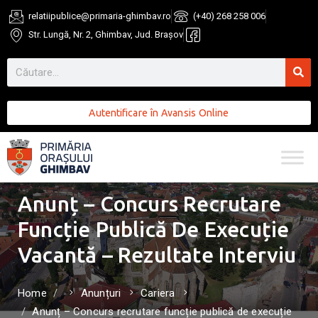
relatiipublice@primaria-ghimbav.ro
(+40) 268 258 006
Str. Lungă, Nr. 2, Ghimbav, Jud. Brașov
Autentificare în Avansis Online
Anunț – Concurs Recrutare
Funcție Publică De Execuție
Vacantă – Rezultate Interviu
Home
Anunțuri
Cariera
Anunț – Concurs recrutare funcție publică de execuție