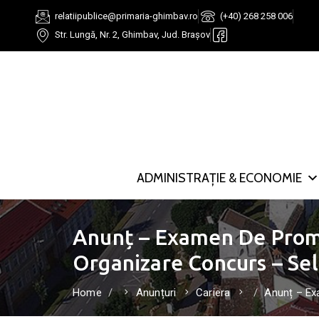
relatiipublice@primaria-ghimbav.ro
(+40) 268 258 006
Str. Lungă, Nr. 2, Ghimbav, Jud. Brașov
ADMINISTRAȚIE & ECONOMIE
Anunț – Examen De Promov
Organizare Concurs – Se
Home
Anunțuri
Cariera
Anunț – Ex