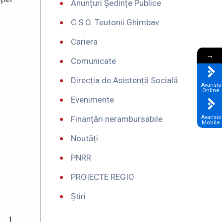
Anunțuri Ședințe Publice
C.S.O. Teutonii Ghimbav
Cariera
→
Comunicate
Direcția de Asistență Socială
Avansis
Online
Evenimente
Finanțări nerambursabile
Avansis
Mobile
Noutăți
PNRR
PROIECTE REGIO
Știri