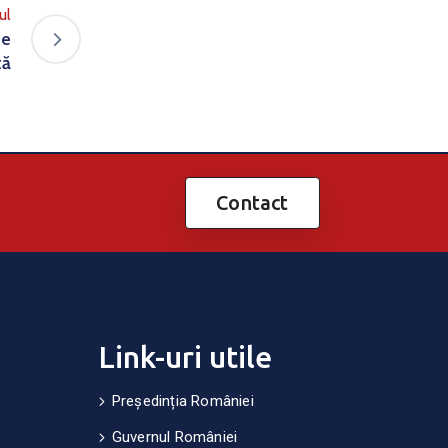
ul
de
tă
Contact
Link-uri utile
Președinția României
Guvernul României