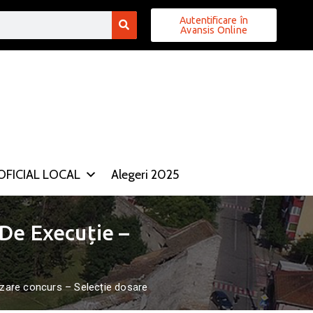
Autentificare în
Avansis Online
FICIAL LOCAL
Alegeri 2025
De Execuție –
izare concurs – Selecție dosare