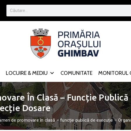
LOCUIRE & MEDIU
COMUNITATE
MONITORUL O
are În Clasă – Funcție Publică 
lecție Dosare
amen de promovare în clasă – funcție publică de execuție – Organ