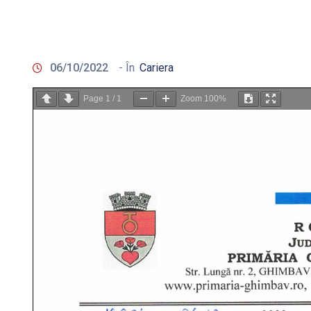
06/10/2022
- În
Cariera
Page
1
/
1
Zoom
100%