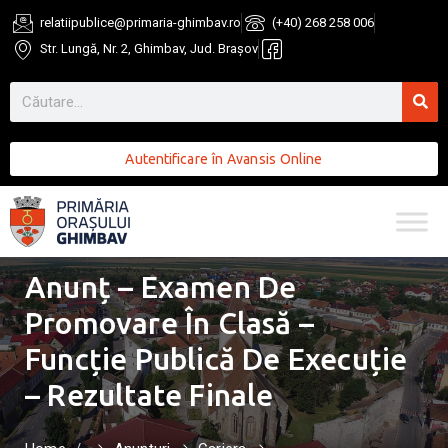
relatiipublice@primaria-ghimbav.ro
(+40) 268 258 006
Str. Lungă, Nr. 2, Ghimbav, Jud. Brașov
Autentificare în Avansis Online
Anunț – Examen De
Promovare În Clasă –
Funcție Publică De Execuție
– Rezultate Finale