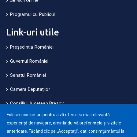
Servicii Online
Programul cu Publicul
Link-uri utile
Președinția României
Guvernul României
Senatul României
Camera Deputaților
Consiliul Județean Brașov
X
Folosim cookie-uri pentru a vă oferi cea mai relevantă
Măsuri de mediu și climă
experiență de navigare, amintindu-vă preferințele și vizitele
anterioare. Făcând clic pe „Acceptați”, dați consimțământul la
Protecția datelor cu caracter personale (GDPR)