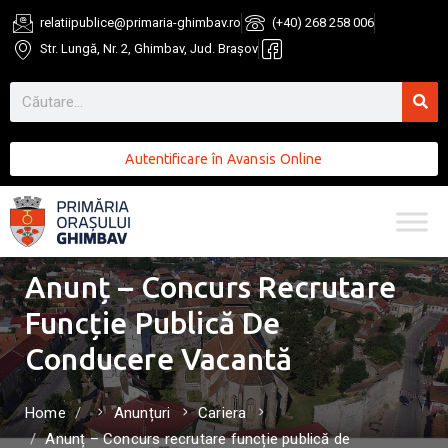
relatiipublice@primaria-ghimbav.ro
(+40) 268 258 006
Str. Lungă, Nr. 2, Ghimbav, Jud. Brașov
Autentificare în Avansis Online
Anunț – Concurs Recrutare
Funcție Publică De
Conducere Vacantă
Home
Anunțuri
Cariera
Anunț – Concurs recrutare funcție publică de