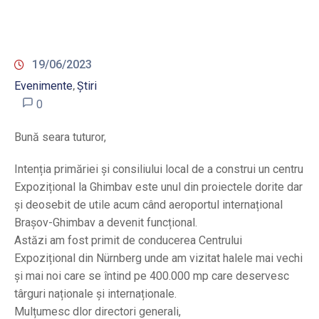
19/06/2023
Evenimente
Știri
‚
0
Bună seara tuturor,
Intenția primăriei și consiliului local de a construi un centru
Expozițional la Ghimbav este unul din proiectele dorite dar
și deosebit de utile acum când aeroportul internațional
Brașov-Ghimbav a devenit funcțional.
Astăzi am fost primit de conducerea Centrului
Expozițional din Nürnberg unde am vizitat halele mai vechi
și mai noi care se întind pe 400.000 mp care deservesc
târguri naționale și internaționale.
Mulțumesc dlor directori generali,