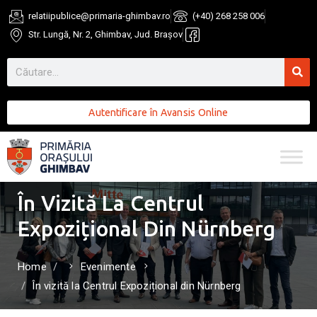
relatiipublice@primaria-ghimbav.ro
(+40) 268 258 006
Str. Lungă, Nr. 2, Ghimbav, Jud. Brașov
Autentificare în Avansis Online
În Vizită La Centrul
Expozițional Din Nürnberg
Home
Evenimente
În vizită la Centrul Expozițional din Nürnberg