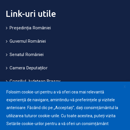
Link-uri utile
Președinția României
Guvernul României
Senatul României
Camera Deputaților
Consiliul Județean Brașov
X
Folosim cookie-uri pentru a vă oferi cea mai relevantă
Măsuri de mediu și climă
experiență de navigare, amintindu-vă preferințele și vizitele
anterioare. Făcând clic pe „Acceptați”, dați consimțământul la
Protecția datelor cu caracter personale (GDPR)
utilizarea tuturor cookie-urile. Cu toate acestea, puteți vizita
Politica de utilizare a Cookie-urilor
Setările cookie-urilor pentru a vă oferi un consimțământ