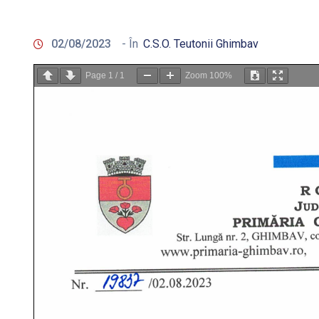
02/08/2023
- În
C.S.O. Teutonii Ghimbav
Page
1
/
1
Zoom
100%