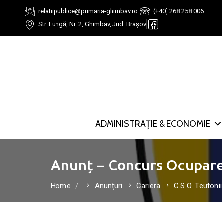
relatiipublice@primaria-ghimbav.ro
(+40) 268 258 006
Str. Lungă, Nr. 2, Ghimbav, Jud. Brașov
ADMINISTRAȚIE & ECONOMIE
Anunț – Concurs Ocupare 
Home
Anunțuri
Cariera
C.S.O. Teutoni