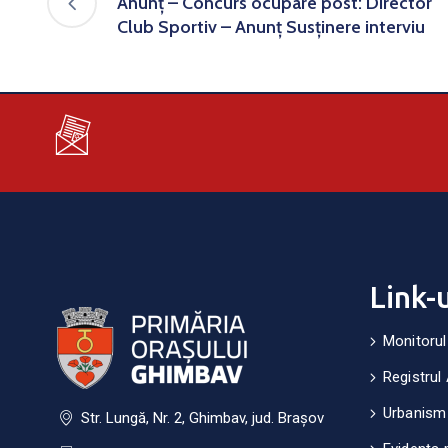
Anunț – Concurs ocupare post: Director
Club Sportiv – Anunț Susținere interviu
Link-
Monitorul
Registrul 
Urbanism
Str. Lungă, Nr. 2, Ghimbav, jud. Brașov