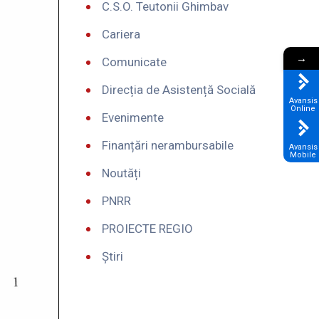
C.S.O. Teutonii Ghimbav
Cariera
→
Comunicate
Direcția de Asistență Socială
Avansis
Online
Evenimente
Finanțări nerambursabile
Avansis
Mobile
Noutăți
PNRR
PROIECTE REGIO
Știri