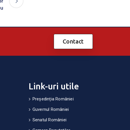
or
iu
Contact
Link-uri utile
Președinția României
Guvernul României
Senatul României