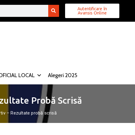
Autentificare în
Avansis Online
FICIAL LOCAL
Alegeri 2025
zultate Probă Scrisă
tiv – Rezultate probă scrisă