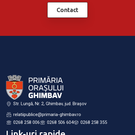
Contact
Str. Lungă, Nr. 2, Ghimbav, jud. Brașov
relatiipublice@primaria-ghimbav.ro
0268 258 006
0268 506 604
0268 258 355
Link-uri rapide