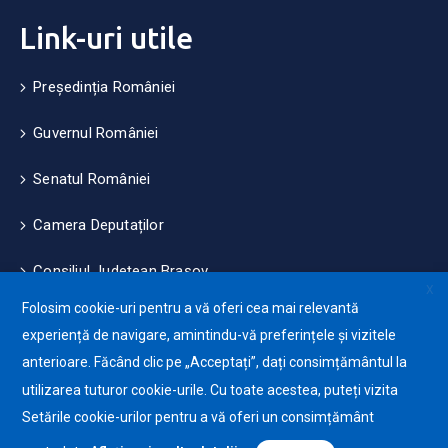
Link-uri utile
Președinția României
Guvernul României
Senatul României
Camera Deputaților
Consiliul Județean Brașov
X
Folosim cookie-uri pentru a vă oferi cea mai relevantă
Măsuri de mediu și climă
experiență de navigare, amintindu-vă preferințele și vizitele
anterioare. Făcând clic pe „Acceptați”, dați consimțământul la
Protecția datelor cu caracter personale (GDPR)
utilizarea tuturor cookie-urile. Cu toate acestea, puteți vizita
Politica de utilizare a Cookie-urilor
Setările cookie-urilor pentru a vă oferi un consimțământ