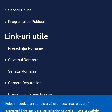
Servicii Online
Programul cu Publicul
Link-uri utile
Președinția României
Guvernul României
Senatul României
Camera Deputaților
Consiliul Județean Brașov
X
Folosim cookie-uri pentru a vă oferi cea mai relevantă
Măsuri de mediu și climă
experiență de navigare, amintindu-vă preferințele și vizitele