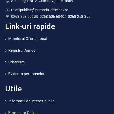
Str. Lungă, Nr. 2, Ghimbav, jud. Brașov
relatiipublice@primaria-ghimbav.ro
0268 258 006
0268 506 604
0268 258 355
Link-uri rapide
Monitorul Oficial Local
Registrul Agricol
Urbanism
Evidența persoanelor
Utile
Informații de interes public
Formulare Online