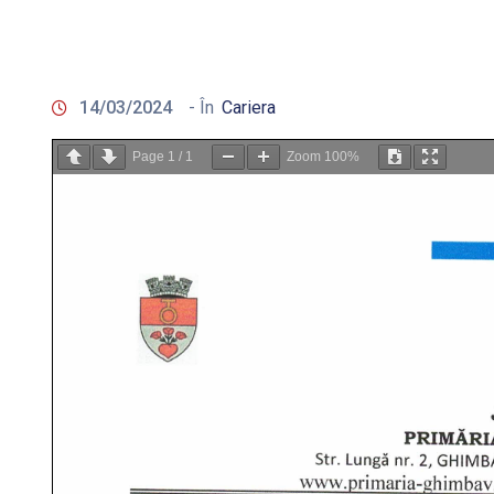
14/03/2024
- În
Cariera
Page
1
/
1
Zoom
100%