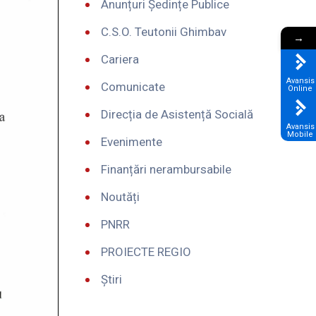
Anunțuri Ședințe Publice
C.S.O. Teutonii Ghimbav
→
Cariera
Avansis
Comunicate
Online
Direcția de Asistență Socială
Avansis
Mobile
Evenimente
Finanțări nerambursabile
Noutăți
PNRR
PROIECTE REGIO
Știri