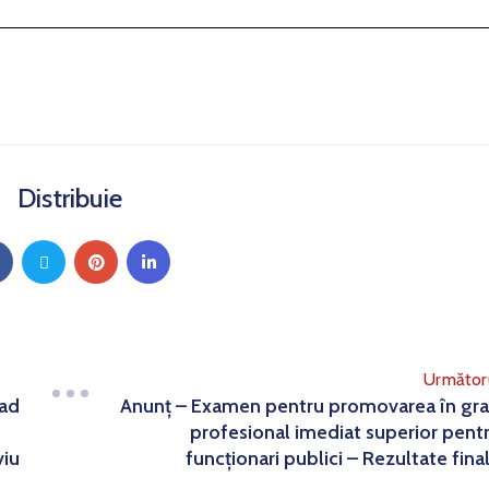
Distribuie
Următor
rad
Anunț – Examen pentru promovarea în gr
profesional imediat superior pent
viu
funcționari publici – Rezultate fina