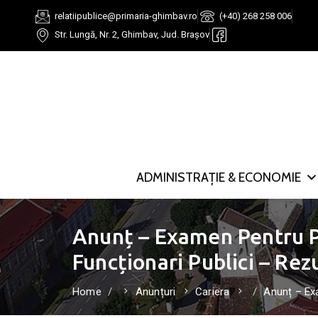
relatiipublice@primaria-ghimbav.ro
(+40) 268 258 006
Str. Lungă, Nr. 2, Ghimbav, Jud. Brașov
ADMINISTRAȚIE & ECONOMIE
Anunț – Examen Pentru P
Funcționari Publici – Rez
Home
Anunțuri
Cariera
Anunț – Exa